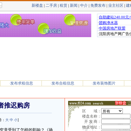
新楼盘
|
二手房
|
租赁
|
新闻
|
中介
|
免费发布
|
业主社区
|
建
·发布求租信息
·发布合租信息
·发布装饰图片
访者推迟购房
区 域：
楼盘名称：
号：
大
中
小
]
开 发 商：
物业地址：
究竟受到了怎样的影响？《扬