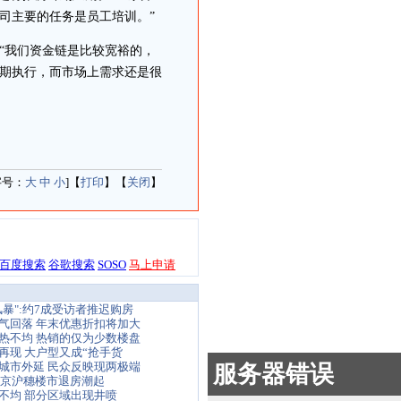
司主要的任务是员工培训。”
我们资金链是比较宽裕的，
期执行，而市场上需求还是很
字号：
大
中
小
]【
打印
】【
关闭
】
暴":约7成受访者推迟购房
气回落 年末优惠折扣将加大
热不均 热销的仅为少数楼盘
再现 大户型又成“抢手货
城市外延 民众反映现两极端
 京沪穗楼市退房潮起
不均 部分区域出现井喷