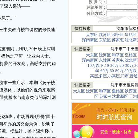
投 资 商：
了深入采访——
建筑单位：
付款方式：
息了。”
快捷搜索
沈阳市新楼
应中央政府楼市调控的最快速
大东区
沈河区
和平区
皇姑区
浑南新区
东陵区
苏家屯
沈北新
施细则，到9月30日晚上深圳
快捷搜索
沈阳市二手出
大东区
沈河区
和平区
皇姑区
速，措施之严厉，让业内人士、
浑南新区
东陵区
苏家屯
沈北新
打蒙的开发商，高呼支持的购
10万以下
,
10-20万
,
20-30万
,
3
40-60万
,
6
0-80万
,
80万以
。
高层
,
多层
,
小高层
,
门市
,
普通
楼市一些启示，本期《扬子楼
快捷搜索
沈阳市出租房
主流媒体，以他们的视角来观察
大东区
沈河区
和平区
皇姑区
铁西区
区
苏家屯
沈北新区
于洪
限购版本与南京类似的深圳则
6成，市场再现4月份‘国十
近期举办的房交会为例，说明了
乐观。据统计，整个深圳楼市