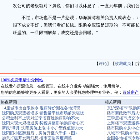
发公司的老板就对下属说，你们可以休息了，一直到年前，我们公
不过，市场也不是一片悲观，华海澜湾相关负责人就表态，：“
眼下成交不好，但我们看好长线。限购令应该是短期的，不可能长
旺盛的。一旦限制解禁，成交还是会回暖。”
【
评论
】【
收藏此页
】[
热点新闻
相关新闻
·
京沪深楼市"限购风
·
楼市新政致节后人
·
三季度楼市成交冷
·
上海楼市观望迷雾
·
楼市限购令从中心
·
八城市“限购令”出
·
全国各地楼市冷热