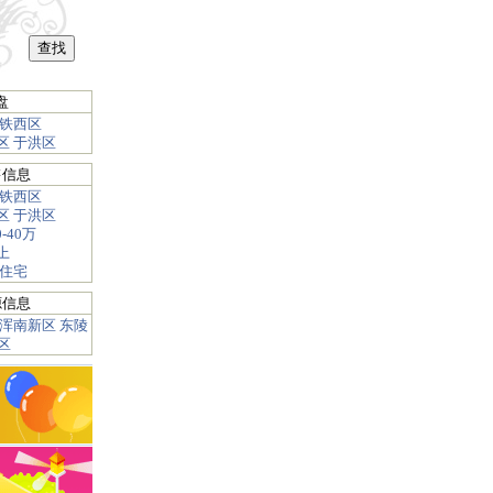
盘
铁西区
区
于洪区
售信息
铁西区
区
于洪区
0-40万
上
住宅
源信息
浑南新区
东陵
区