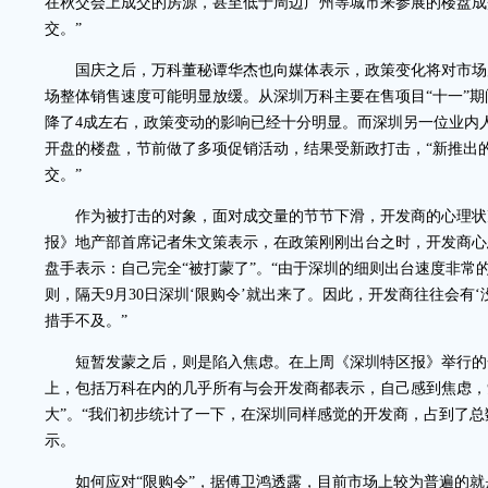
在秋交会上成交的房源，甚至低于周边广州等城市来参展的楼盘成
交。”
国庆之后，万科董秘谭华杰也向媒体表示，政策变化将对市场
场整体销售速度可能明显放缓。从深圳万科主要在售项目“十一”
降了4成左右，政策变动的影响已经十分明显。而深圳另一位业内
开盘的楼盘，节前做了多项促销活动，结果受新政打击，“新推出的
交。”
作为被打击的对象，面对成交量的节节下滑，开发商的心理状
报》地产部首席记者朱文策表示，在政策刚刚出台之时，开发商心
盘手表示：自己完全“被打蒙了”。“由于深圳的细则出台速度非常的
则，隔天9月30日深圳‘限购令’就出来了。因此，开发商往往会有
措手不及。”
短暂发蒙之后，则是陷入焦虑。在上周《深圳特区报》举行的
上，包括万科在内的几乎所有与会开发商都表示，自己感到焦虑，
大”。“我们初步统计了一下，在深圳同样感觉的开发商，占到了总数
示。
如何应对“限购令”，据傅卫鸿透露，目前市场上较为普遍的就