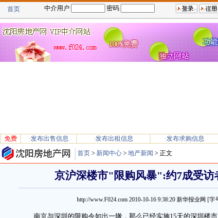
中介用户
密码
首页
免费
·发布出售信息
·发布出租信息
·发布求购信息
首页
>
新闻中心
>
地产新闻
> 正文
京沪深楼市"限购风暴":约7成受
http://www.F024.com
2010-10-16 9:38:20
新华报业网 [字
南京与深圳的限购令如出一辙，那么已经实施15天的深圳楼市