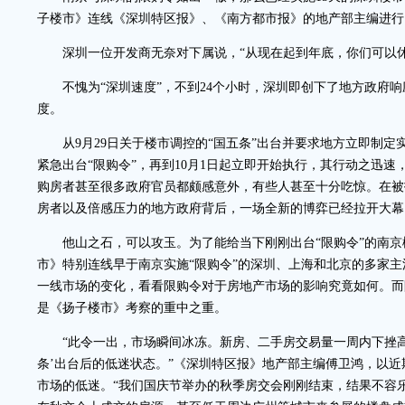
子楼市》连线《深圳特区报》、《南方都市报》的地产部主编进行
深圳一位开发商无奈对下属说，“从现在起到年底，你们可以休
不愧为“深圳速度”，不到24个小时，深圳即创下了地方政府响
度。
从9月29日关于楼市调控的“国五条”出台并要求地方立即制定实
紧急出台“限购令”，再到10月1日起立即开始执行，其行动之迅
购房者甚至很多政府官员都颇感意外，有些人甚至十分吃惊。在被
房者以及倍感压力的地方政府背后，一场全新的博弈已经拉开大幕
他山之石，可以攻玉。为了能给当下刚刚出台“限购令”的南京
市》特别连线早于南京实施“限购令”的深圳、上海和北京的多家
一线市场的变化，看看限购令对于房地产市场的影响究竟如何。而
是《扬子楼市》考察的重中之重。
“此令一出，市场瞬间冰冻。新房、二手房交易量一周内下挫高达
条’出台后的低迷状态。”《深圳特区报》地产部主编傅卫鸿，以
市场的低迷。“我们国庆节举办的秋季房交会刚刚结束，结果不容