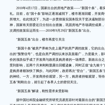
2010年4月17日，国家出台的房地产政策——“新国十条”，着
礼。目前，在“国十条”影响正逐渐减弱下，楼市逐渐回暖，开发
所增大。在此情况下，为进一步贯彻落实国务院关于坚决遏制部分
神，国家有关部委近日分别出台措施，巩固房地产市场调控成果，
次调控政策应运而生——2010年9月29日“新国五条”出台。
“新国五条”出台，楼市再度引关注
“新国十条”被房产界称为史上最严的房产调控政策，它的出台
出的“预警信号”，也是自房产调控以来涉及面最广，力度最大，
价的涨跌似乎成了开发商与政府及购房者的一场博弈。新政出台之
受到影响，近两个月来刚刚显露出回暖迹象，同时正值“金九银十
是购房者都加快了脚步。与此同时，政府再次“登台”，“新国五条
的神经。一方，开发商持价观望，另一方，购房者持银观望，等待
五条”刚刚出台，就引起了各界人士的密切关注。
“新国五条”解读，刚性需求未受影响
据中国社科院金融研究所研究员易宪容针对最新出台的“新国五