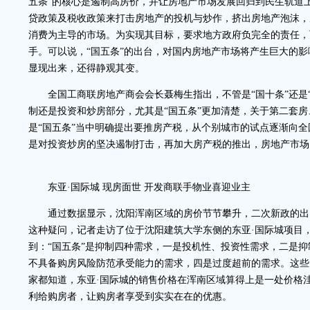
五条”的核心是遏制高房价，并让房地产市场发展回归到民生轨道
贷政策及税收政策来打击房地产的投机与炒作，挤出房地产泡沫，
消费为主导的市场。为实现其目标，要求地方政府负完全的责任，
手。可以说，“国五条”的出台，对国内房地产市场将产生巨大的
显现出来，还得静观其变。
全国工商联房地产商会会长聂梅生指出，不管是“国十条”还是“
制还是投资和炒房部分，尤其是“国五条”更加清楚，关于第二套
是“国五条”当中明确提出要推房产税，从个别城市的试点逐渐向
是对投资炒房的坚决遏制打击，再加大房产税的推出，房地产市场
东亚·国际城 现房面世 开发商联手物业喜迎业主
通过数据显示，沈阳浑南区域的房价节节攀升，二次新政的出
这种疑问，记者走访了位于沈阳建筑大学东侧的东亚·国际城项目
到：“国五条”是抑制四种需求，一是投机性、投资性需求，二是
不具备购房风险防范承受能力的需求，四是过度超前的需求。这些
家都知道，东亚·国际城的销售价格在浑南区域算得上是一处价格
利给购房者，让购房者享受到实实在在的优惠。